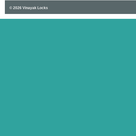
SEARCH OF A MAN THA
HONEST.
© 2026 Vinayak Locks