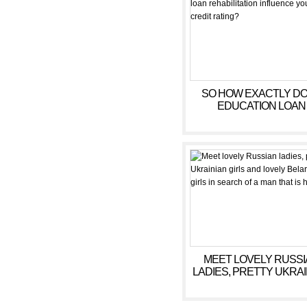
SO HOW EXACTLY D
EDUCATION LOAN
REHABILITATION
INFLUENCE YOUR CR
RATING?
MEET LOVELY RUSSI
LADIES, PRETTY UKRAI
GIRLS AND LOVEL
BELARUSIAN GIRLS 