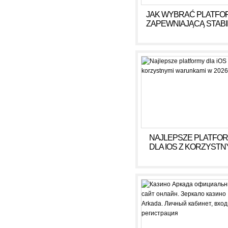
JAK WYBRAĆ PLATFO
ZAPEWNIAJĄCĄ STAB
DOCHÓD BEZ RYZY
NAJLEPSZE PLATFO
DLA IOS Z KORZYSTN
WARUNKAMI W 2026