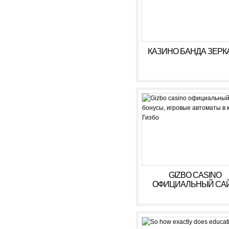
КАЗИНО БАНДА ЗЕРК
GIZBO CASINO
ОФИЦИАЛЬНЫЙ САЙ
БОНУСЫ, ИГРОВЫ
АВТОМАТЫ В КАЗИ
ГИЗБО