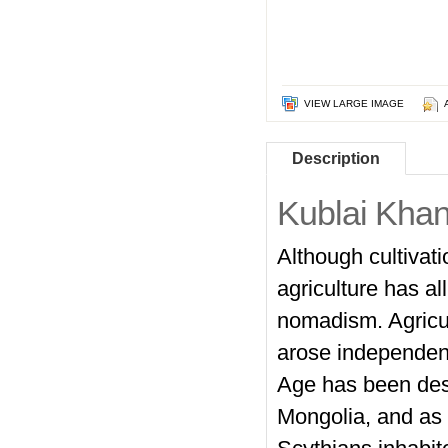
VIEW LARGE IMAGE
Description
Kublai Kha
Although cultivati
agriculture has a
nomadism. Agricul
arose independent
Age has been desc
Mongolia, and as 